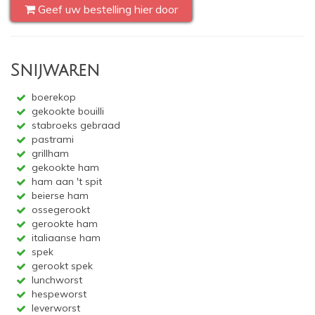
Geef uw bestelling hier door
Snijwaren
boerekop
gekookte bouilli
stabroeks gebraad
pastrami
grillham
gekookte ham
ham aan 't spit
beierse ham
ossegerookt
gerookte ham
italiaanse ham
spek
gerookt spek
lunchworst
hespeworst
leverworst