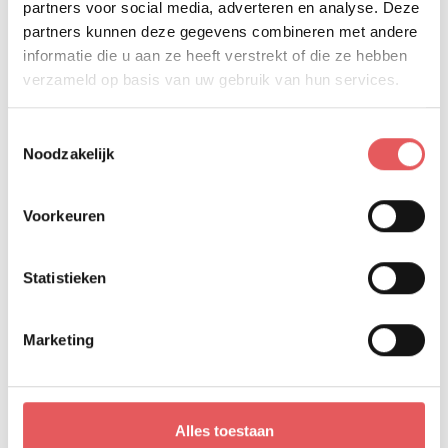
partners voor social media, adverteren en analyse. Deze
gemengd gehakt varken/rund
partners kunnen deze gegevens combineren met andere
gehakt kalf/varken
dunne worst
informatie die u aan ze heeft verstrekt of die ze hebben
dikke worst
verzameld op basis van uw gebruik van hun services.
rundburger
américain natuur
hoevevink
Toestemmingsselectie
slavink
Noodzakelijk
topburger
gehaktburger milanese
kalfsburger
Voorkeuren
Boomstammekes
Varkensvlees
Statistieken
kotelet
varkenshaasje
Marketing
mignonette
varkenslapje
vleesribben
karbonade zonder been
Alles toestaan
hespegebraad