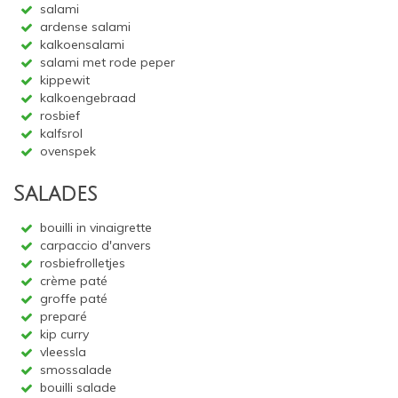
salami
ardense salami
kalkoensalami
salami met rode peper
kippewit
kalkoengebraad
rosbief
kalfsrol
ovenspek
Salades
bouilli in vinaigrette
carpaccio d'anvers
rosbiefrolletjes
crème paté
groffe paté
preparé
kip curry
vleessla
smossalade
bouilli salade