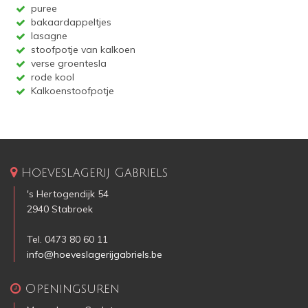
puree
bakaardappeltjes
lasagne
stoofpotje van kalkoen
verse groentesla
rode kool
Kalkoenstoofpotje
Hoeveslagerij Gabriels
's Hertogendijk 54
2940 Stabroek
Tel.
0473 80 60 11
info@hoeveslagerijgabriels.be
Openingsuren