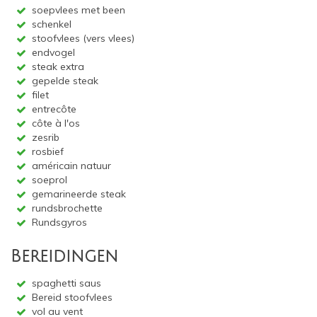
soepvlees met been
schenkel
stoofvlees (vers vlees)
endvogel
steak extra
gepelde steak
filet
entrecôte
côte à l'os
zesrib
rosbief
américain natuur
soeprol
gemarineerde steak
rundsbrochette
Rundsgyros
Bereidingen
spaghetti saus
Bereid stoofvlees
vol au vent