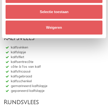
ruggebraad
varkensstoofvlees
Selectie toestaan
cordon bleu
schnitzel
Pita
Beuling
Weigeren
Kalfsvlees
kalfsvinken
kalfslapje
kalfsfilet
kalfsentrecôte
côte à l'os van kalf
kalfsfricassé
kalfsgebraad
kalfsschenkel
gemarineerd kalfslapje
gepaneerd kalfslapje
Rundsvlees