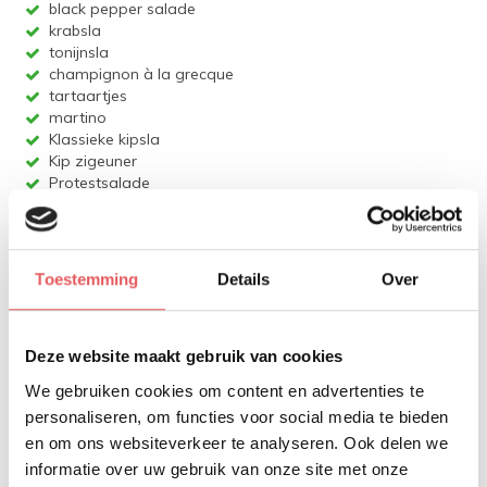
black pepper salade
krabsla
tonijnsla
champignon à la grecque
tartaartjes
martino
Klassieke kipsla
Kip zigeuner
Protestsalade
Gevogelte
kipfilet
Toestemming
Details
Over
kippenbillen
kalkoenlapjes
kalkoensaté
Deze website maakt gebruik van cookies
kipspiesjes
Kalkoenschnitzel
We gebruiken cookies om content en advertenties te
gemarineerde kipfilet
personaliseren, om functies voor social media te bieden
en om ons websiteverkeer te analyseren. Ook delen we
Gehaktproducten
informatie over uw gebruik van onze site met onze