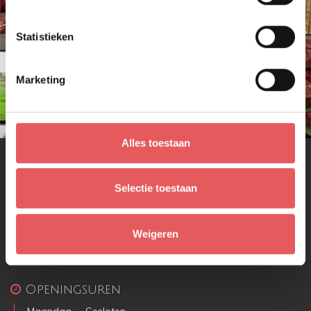
Statistieken
Marketing
Alles toestaan
Hoeveslagerij Gabriels
Selectie toestaan
's Hertogendijk 54
2940 Stabroek
Weigeren
Tel.
0473 80 60 11
info@hoeveslagerijgabriels.be
Openingsuren
Maandag
Gesloten