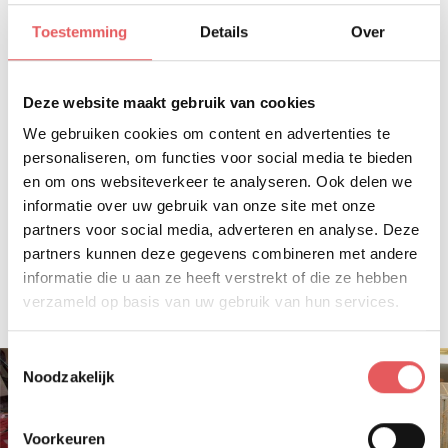
onze eigen aardappelen worden verkocht. Het assortiment
werd aangevuld met een basis charcuterie, bereide gerechten
Toestemming
Details
Over
en varkensvlees.
Deze website maakt gebruik van cookies
ONZE BOERDERIJ
We gebruiken cookies om content en advertenties te
In Stabroek op 's Hertogendijk hebben Gert en Leen een
gemengd bedrijf met zoogkoeien en akkerbouw. Gert kweekt
personaliseren, om functies voor social media te bieden
zelf zijn dieren van het Belgisch witblauw. De kalveren zogen bij
en om ons websiteverkeer te analyseren. Ook delen we
de moeder en hebben vrije uitloop in de weiden rond het
informatie over uw gebruik van onze site met onze
bedrijf. Op de akkers staan voedergewassen voor de dieren.
partners voor social media, adverteren en analyse. Deze
Daarnaast is er ook nog de teelt van akkerbouwgewassen
partners kunnen deze gegevens combineren met andere
zoals granen en aardappelen. Het bedrijf ligt in een uniek
landschap waar de laatste Antwerpse polders en de haven
informatie die u aan ze heeft verstrekt of die ze hebben
van Antwerpen elkaar ontmoeten.
verzameld op basis van uw gebruik van hun services.
Toestemmingsselectie
Noodzakelijk
Voorkeuren